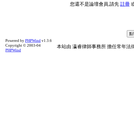
您還不是論壇會員,請先
註冊
Powered by
PHPWind
v1.3.6
Copyright © 2003-04
本站由
瀛睿律師事務所
擔任常年法律
PHPWind