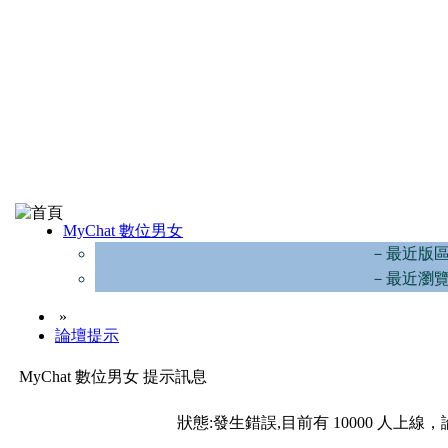
MyChat 數位男女
－最近版
－最近瀏
»
論壇提示
MyChat 數位男女 提示訊息
狀態:發生錯誤,目前有 10000 人上線