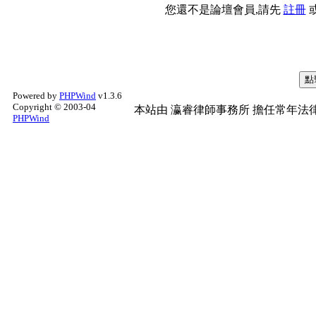
您還不是論壇會員,請先
註冊
Powered by
PHPWind
v1.3.6
Copyright © 2003-04
本站由
瀛睿律師事務所
擔任常年法律
PHPWind