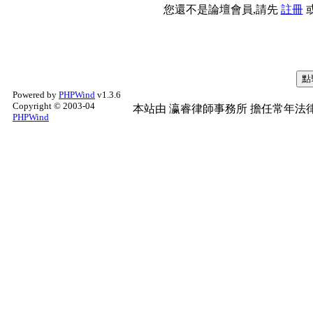
您還不是論壇會員,請先
註冊
Powered by
PHPWind
v1.3.6
Copyright © 2003-04
本站由
瀛睿律師事務所
擔任常年法律
PHPWind