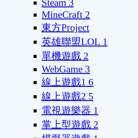
Steam
3
MineCraft
2
東方Project
英雄聯盟LOL
1
單機遊戲
2
WebGame
3
線上遊戲1
6
線上遊戲2
5
電視遊樂器
1
掌上型遊戲
2