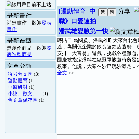
[運動體育]
中
分享:
最新畫作
職》口愛連拍
尚無畫作，歡迎
發表
畫作
潘武雄變臉第一快
最新造型
轉貼自 高國慶、潘武雄昨天來台北會
迷，為關係企業的飲食連鎖店造勢，
無創作商品，歡迎
發
安排「大富翁」遊戲，挑戰各種難題。
表造型商品
國慶被指定爆料在總冠軍旅遊時所發
文章分類
糗事。他說，大家在沙巴玩沙灘足 .. 
全文
>>
哈啦舊文區
(3)
運動體育
(1)
中醫研討
(1)
小說、散文、 ..
(1)
舊文章保存區
(1)