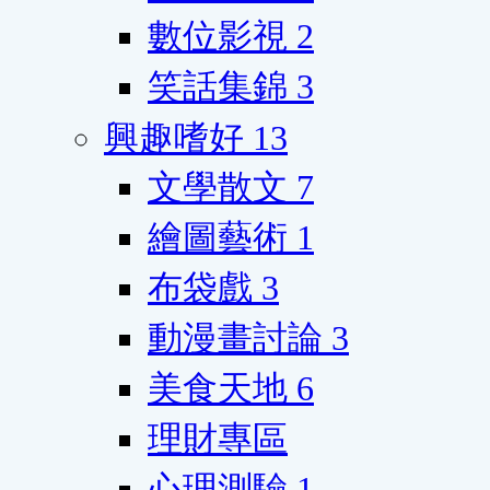
數位影視
2
笑話集錦
3
興趣嗜好
13
文學散文
7
繪圖藝術
1
布袋戲
3
動漫畫討論
3
美食天地
6
理財專區
心理測驗
1