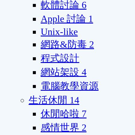
軟體討論
6
Apple 討論
1
Unix-like
網路&防毒
2
程式設計
網站架設
4
電腦教學資源
生活休閒
14
休閒哈啦
7
感情世界
2