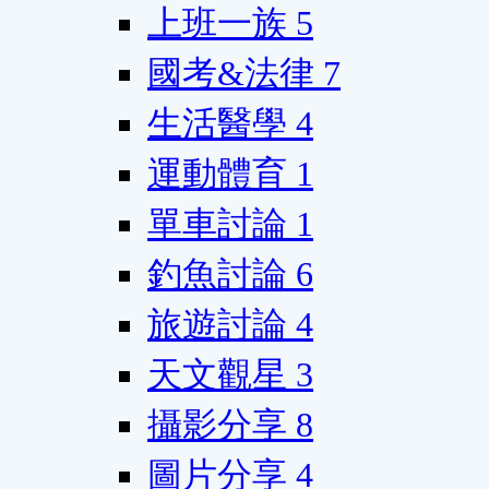
上班一族
5
國考&法律
7
生活醫學
4
運動體育
1
單車討論
1
釣魚討論
6
旅遊討論
4
天文觀星
3
攝影分享
8
圖片分享
4