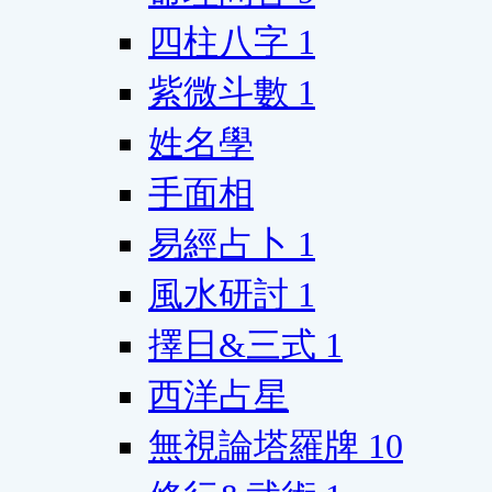
四柱八字
1
紫微斗數
1
姓名學
手面相
易經占卜
1
風水研討
1
擇日&三式
1
西洋占星
無視論塔羅牌
10