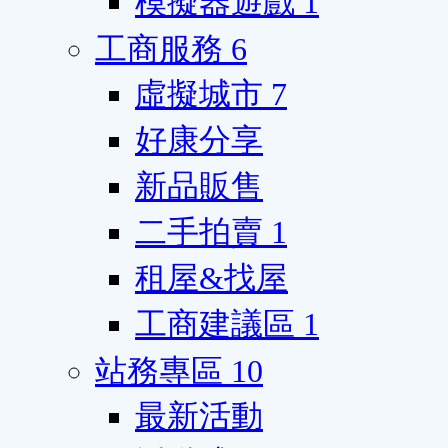
模擬器遊戲
1
工商服務
6
虛擬城市
7
好康分享
新品販售
二手拍賣
1
租屋&找屋
工商建議區
1
站務專區
10
最新活動