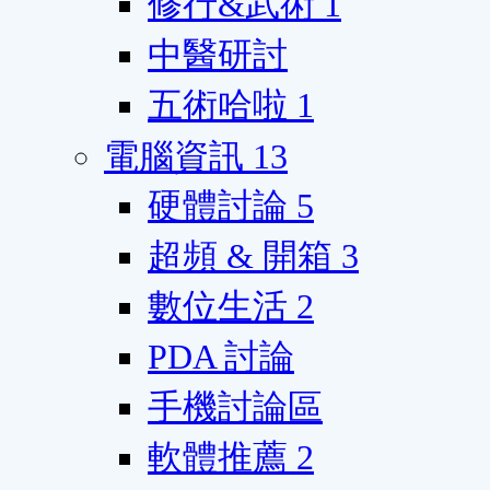
修行&武術
1
中醫研討
五術哈啦
1
電腦資訊
13
硬體討論
5
超頻 & 開箱
3
數位生活
2
PDA 討論
手機討論區
軟體推薦
2