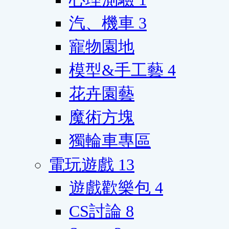
汽、機車
3
寵物園地
模型&手工藝
4
花卉園藝
魔術方塊
獨輪車專區
電玩遊戲
13
遊戲歡樂包
4
CS討論
8