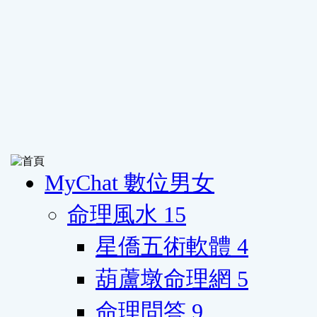
MyChat 數位男女
命理風水
15
星僑五術軟體
4
葫蘆墩命理網
5
命理問答
9