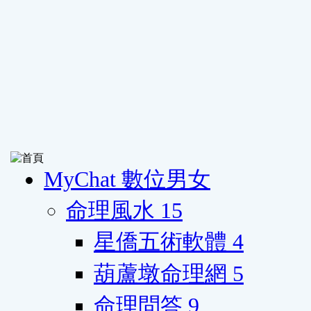
MyChat 數位男女
命理風水
15
星僑五術軟體
4
葫蘆墩命理網
5
命理問答
9