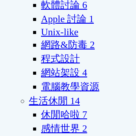
軟體討論
6
Apple 討論
1
Unix-like
網路&防毒
2
程式設計
網站架設
4
電腦教學資源
生活休閒
14
休閒哈啦
7
感情世界
2