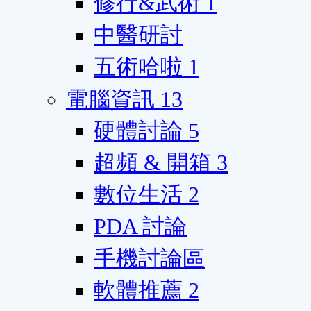
修行&武術
1
中醫研討
五術哈啦
1
電腦資訊
13
硬體討論
5
超頻 & 開箱
3
數位生活
2
PDA 討論
手機討論區
軟體推薦
2