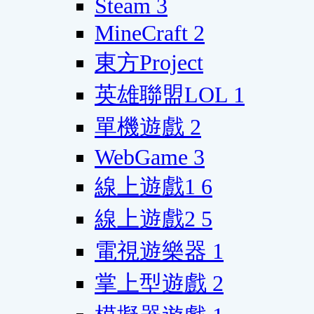
Steam
3
MineCraft
2
東方Project
英雄聯盟LOL
1
單機遊戲
2
WebGame
3
線上遊戲1
6
線上遊戲2
5
電視遊樂器
1
掌上型遊戲
2