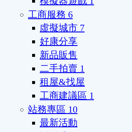
模擬器遊戲
1
工商服務
6
虛擬城市
7
好康分享
新品販售
二手拍賣
1
租屋&找屋
工商建議區
1
站務專區
10
最新活動