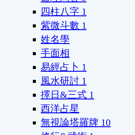
四柱八字
1
紫微斗數
1
姓名學
手面相
易經占卜
1
風水研討
1
擇日&三式
1
西洋占星
無視論塔羅牌
10