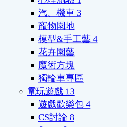
汽、機車
3
寵物園地
模型&手工藝
4
花卉園藝
魔術方塊
獨輪車專區
電玩遊戲
13
遊戲歡樂包
4
CS討論
8