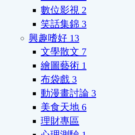
數位影視
2
笑話集錦
3
興趣嗜好
13
文學散文
7
繪圖藝術
1
布袋戲
3
動漫畫討論
3
美食天地
6
理財專區
心理測驗
1