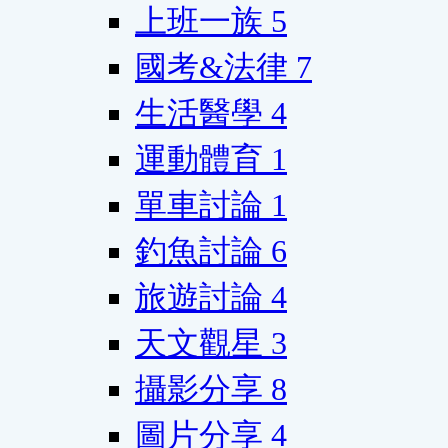
上班一族
5
國考&法律
7
生活醫學
4
運動體育
1
單車討論
1
釣魚討論
6
旅遊討論
4
天文觀星
3
攝影分享
8
圖片分享
4