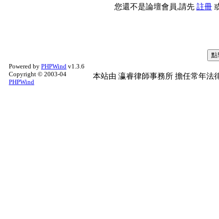
您還不是論壇會員,請先
註冊
Powered by
PHPWind
v1.3.6
Copyright © 2003-04
本站由
瀛睿律師事務所
擔任常年法律
PHPWind