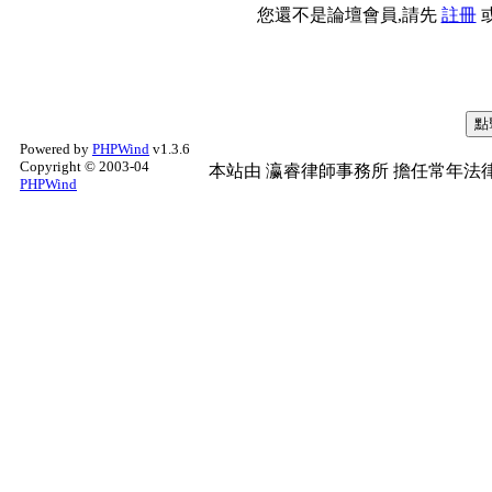
您還不是論壇會員,請先
註冊
Powered by
PHPWind
v1.3.6
Copyright © 2003-04
本站由
瀛睿律師事務所
擔任常年法律
PHPWind