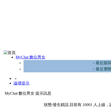
MyChat 數位男女
－最近版
－最近瀏
»
論壇提示
MyChat 數位男女 提示訊息
狀態:發生錯誤,目前有 10001 人上線