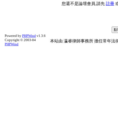
您還不是論壇會員,請先
註冊
Powered by
PHPWind
v1.3.6
Copyright © 2003-04
本站由
瀛睿律師事務所
擔任常年法律
PHPWind