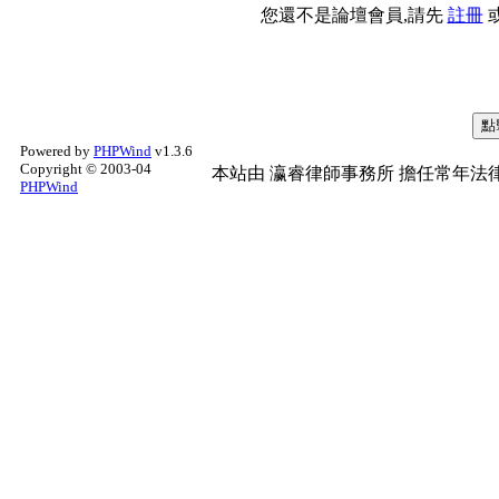
您還不是論壇會員,請先
註冊
Powered by
PHPWind
v1.3.6
Copyright © 2003-04
本站由
瀛睿律師事務所
擔任常年法律
PHPWind