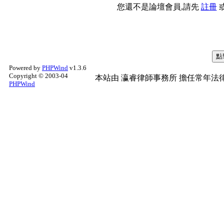
您還不是論壇會員,請先
註冊
Powered by
PHPWind
v1.3.6
Copyright © 2003-04
本站由
瀛睿律師事務所
擔任常年法律
PHPWind