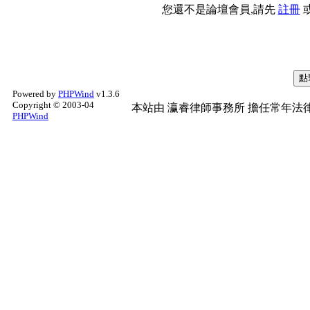
您還不是論壇會員,請先
註冊
Powered by
PHPWind
v1.3.6
Copyright © 2003-04
本站由
瀛睿律師事務所
擔任常年法律
PHPWind