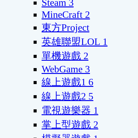
Steam
3
MineCraft
2
東方Project
英雄聯盟LOL
1
單機遊戲
2
WebGame
3
線上遊戲1
6
線上遊戲2
5
電視遊樂器
1
掌上型遊戲
2