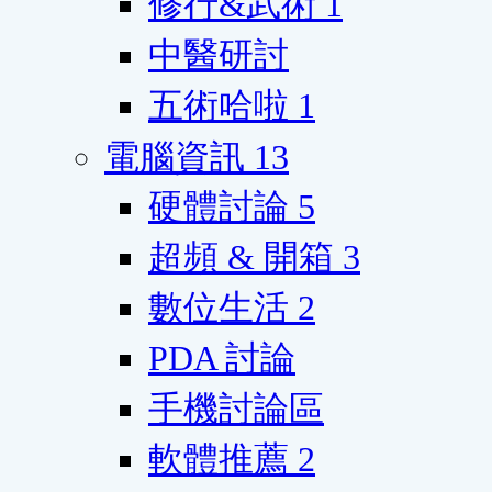
修行&武術
1
中醫研討
五術哈啦
1
電腦資訊
13
硬體討論
5
超頻 & 開箱
3
數位生活
2
PDA 討論
手機討論區
軟體推薦
2