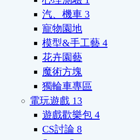
汽、機車
3
寵物園地
模型&手工藝
4
花卉園藝
魔術方塊
獨輪車專區
電玩遊戲
13
遊戲歡樂包
4
CS討論
8