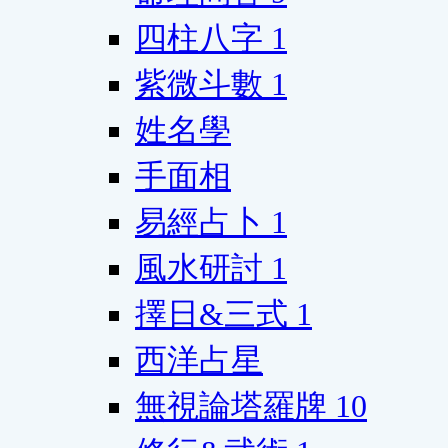
四柱八字
1
紫微斗數
1
姓名學
手面相
易經占卜
1
風水研討
1
擇日&三式
1
西洋占星
無視論塔羅牌
10