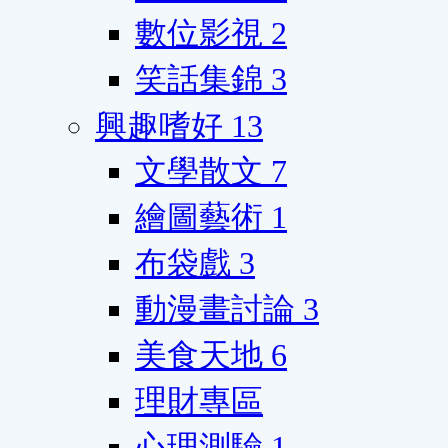
數位影視
2
笑話集錦
3
興趣嗜好
13
文學散文
7
繪圖藝術
1
布袋戲
3
動漫畫討論
3
美食天地
6
理財專區
心理測驗
1