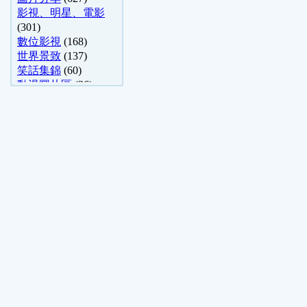
影視、明星、電影
(301)
數位影視
(168)
世界景致
(137)
笑話集錦
(60)
動漫圖片區
(26)
小說、散文、 ..
(19)
哈啦舊文區
(14)
心理測驗
(5)
影像封存館
(5)
攝影分享
(4)
運動體育
(4)
成人笑話
(4)
勵志、語錄、小品
(3)
好書推薦
(3)
自然科學&天文 ..
(3)
中國文學學術討論
(2)
動漫畫討論
(2)
烹飪
(2)