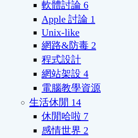
軟體討論
6
Apple 討論
1
Unix-like
網路&防毒
2
程式設計
網站架設
4
電腦教學資源
生活休閒
14
休閒哈啦
7
感情世界
2