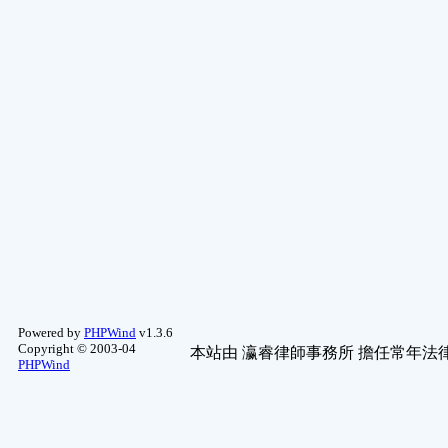
動漫舊文區
(2)
生態.風景
(2)
食品加工
(1)
寵物園地
(1)
醫學常識
(1)
意境.黑白
(1)
摺紙工藝
(1)
天象.氣候
(1)
中醫研討
(1)
商攝.建築
(1)
Powered by
PHPWind
v1.3.6
Copyright © 2003-04
本站由
瀛睿律師事務所
擔任常年法律
PHPWind