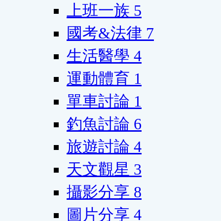
上班一族
5
國考&法律
7
生活醫學
4
運動體育
1
單車討論
1
釣魚討論
6
旅遊討論
4
天文觀星
3
攝影分享
8
圖片分享
4