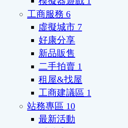
模擬器遊戲
1
工商服務
6
虛擬城市
7
好康分享
新品販售
二手拍賣
1
租屋&找屋
工商建議區
1
站務專區
10
最新活動