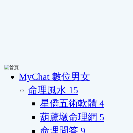
MyChat 數位男女
命理風水
15
星僑五術軟體
4
葫蘆墩命理網
5
命理問答
9