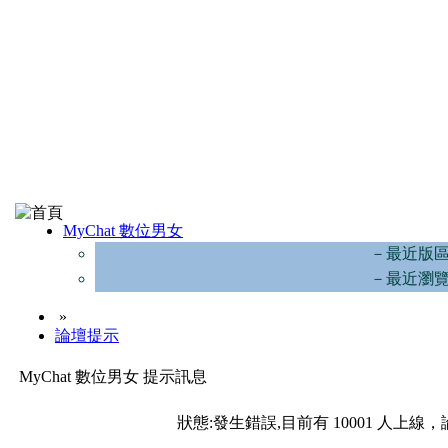
MyChat 數位男女
－最近版
－最近瀏
»
論壇提示
MyChat 數位男女 提示訊息
狀態:發生錯誤,目前有 10001 人上線