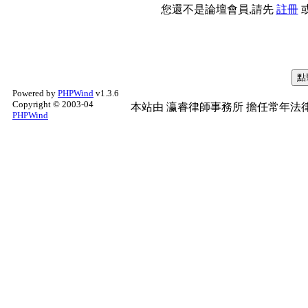
您還不是論壇會員,請先
註冊
Powered by
PHPWind
v1.3.6
Copyright © 2003-04
本站由
瀛睿律師事務所
擔任常年法律
PHPWind