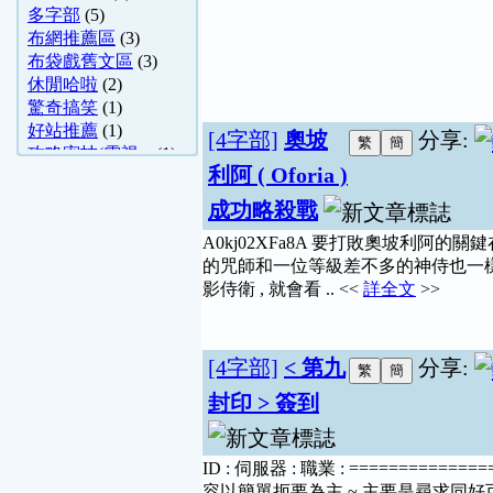
多字部
(5)
布網推薦區
(3)
布袋戲舊文區
(3)
休閒哈啦
(2)
驚奇搞笑
(1)
好站推薦
(1)
[4字部]
奧坡
分享:
攻略密技(電視 ..
(1)
利阿 ( Oforia )
電視遊樂器
(1)
布袋戲
(1)
成功略殺戰
數位影視
(1)
A0kj02XFa8A 要打敗奧坡利阿的
猜謎分享
(1)
的咒師和一位等級差不多的神侍也一樣能
舊文章保存區
(1)
影侍衛 , 就會看 .. <<
詳全文
>>
影像封存館
(1)
影視、明星、電影
(1)
網路通訊討論
(1)
[4字部]
< 第九
分享:
封印 > 簽到
ID : 伺服器 : 職業 : =============
容以簡單扼要為主 ~ 主要是尋求同好可