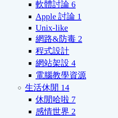
軟體討論
6
Apple 討論
1
Unix-like
網路&防毒
2
程式設計
網站架設
4
電腦教學資源
生活休閒
14
休閒哈啦
7
感情世界
2