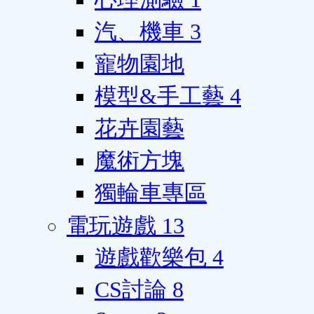
汽、機車
3
寵物園地
模型&手工藝
4
花卉園藝
魔術方塊
獨輪車專區
電玩遊戲
13
遊戲歡樂包
4
CS討論
8