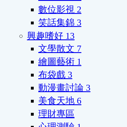
數位影視
2
笑話集錦
3
興趣嗜好
13
文學散文
7
繪圖藝術
1
布袋戲
3
動漫畫討論
3
美食天地
6
理財專區
心理測驗
1