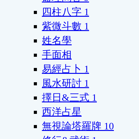
四柱八字
1
紫微斗數
1
姓名學
手面相
易經占卜
1
風水研討
1
擇日&三式
1
西洋占星
無視論塔羅牌
10