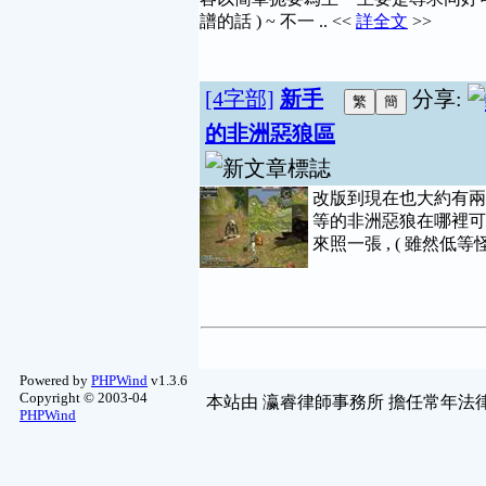
譜的話 ) ~ 不一 .. <<
詳全文
>>
[4字部]
新手
分享:
的非洲惡狼區
改版到現在也大約有兩
等的非洲惡狼在哪裡可以
來照一張 , ( 雖然低等
Powered by
PHPWind
v1.3.6
Copyright © 2003-04
本站由
瀛睿律師事務所
擔任常年法律
PHPWind