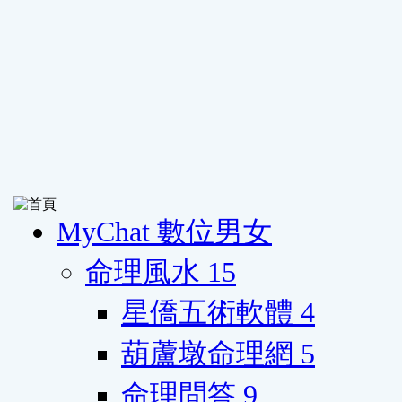
MyChat 數位男女
命理風水
15
星僑五術軟體
4
葫蘆墩命理網
5
命理問答
9