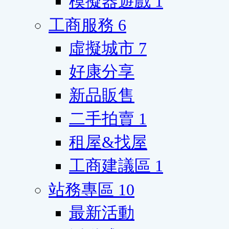
模擬器遊戲
1
工商服務
6
虛擬城市
7
好康分享
新品販售
二手拍賣
1
租屋&找屋
工商建議區
1
站務專區
10
最新活動