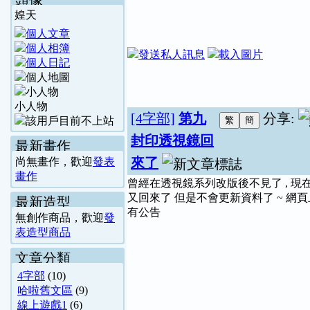
頭像
媓天
小人物
[4字部]
第九
分享:
封印透視鏡回
最新畫作
來了
尚無畫作，歡迎
發表
畫作
曾經在透視鏡系列改版後不見了 , 現
又回來了 但是不會更新資料了 ~ 網
最新造型
有公告
無創作商品，歡迎
發
表造型商品
文章分類
4字部
(10)
哈啦舊文區
(9)
線上遊戲1
(6)