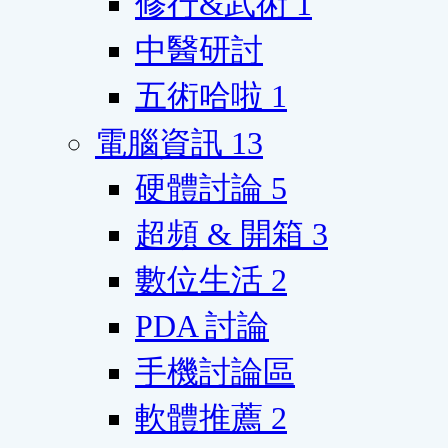
修行&武術
1
中醫研討
五術哈啦
1
電腦資訊
13
硬體討論
5
超頻 & 開箱
3
數位生活
2
PDA 討論
手機討論區
軟體推薦
2