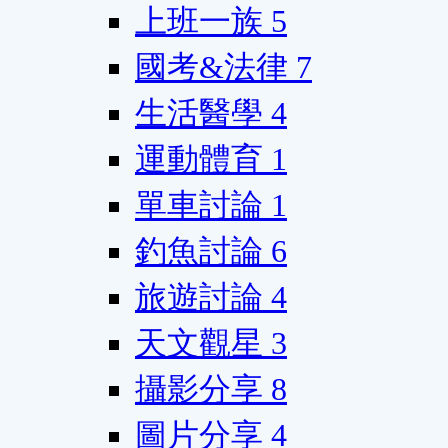
上班一族
5
國考&法律
7
生活醫學
4
運動體育
1
單車討論
1
釣魚討論
6
旅遊討論
4
天文觀星
3
攝影分享
8
圖片分享
4