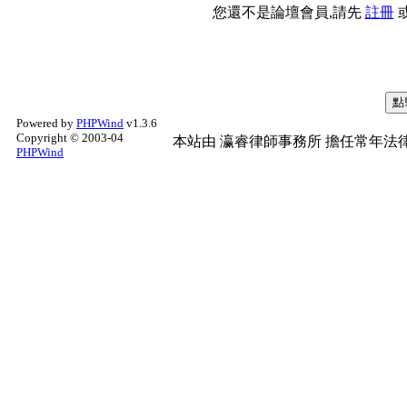
您還不是論壇會員,請先
註冊
Powered by
PHPWind
v1.3.6
Copyright © 2003-04
本站由
瀛睿律師事務所
擔任常年法律
PHPWind