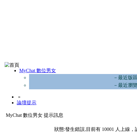
MyChat 數位男女
－最近版
－最近瀏
»
論壇提示
MyChat 數位男女 提示訊息
狀態:發生錯誤,目前有 10001 人上線