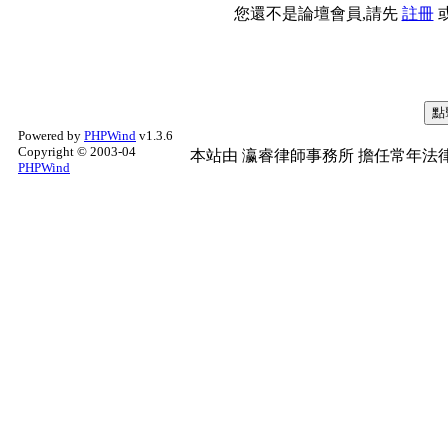
您還不是論壇會員,請先
註冊
Powered by
PHPWind
v1.3.6
Copyright © 2003-04
本站由
瀛睿律師事務所
擔任常年法律
PHPWind