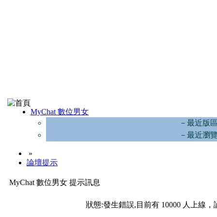
MyChat 數位男女
－最近版
－最近瀏
»
論壇提示
MyChat 數位男女 提示訊息
狀態:發生錯誤,目前有 10000 人上線