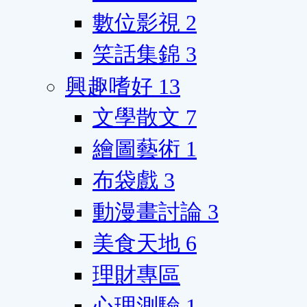
數位影視
2
笑話集錦
3
興趣嗜好
13
文學散文
7
繪圖藝術
1
布袋戲
3
動漫畫討論
3
美食天地
6
理財專區
心理測驗
1