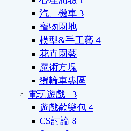
汽、機車
3
寵物園地
模型&手工藝
4
花卉園藝
魔術方塊
獨輪車專區
電玩遊戲
13
遊戲歡樂包
4
CS討論
8