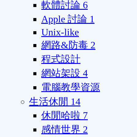
軟體討論
6
Apple 討論
1
Unix-like
網路&防毒
2
程式設計
網站架設
4
電腦教學資源
生活休閒
14
休閒哈啦
7
感情世界
2