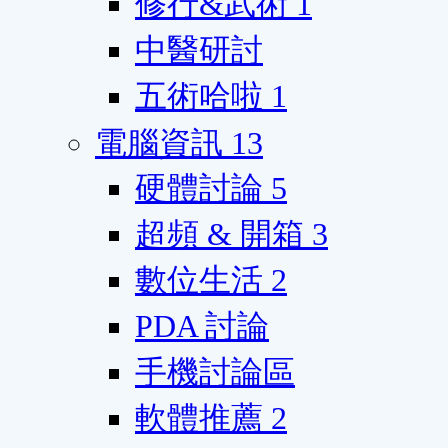
修行&武術
1
中醫研討
五術哈啦
1
電腦資訊
13
硬體討論
5
超頻 & 開箱
3
數位生活
2
PDA 討論
手機討論區
軟體推薦
2