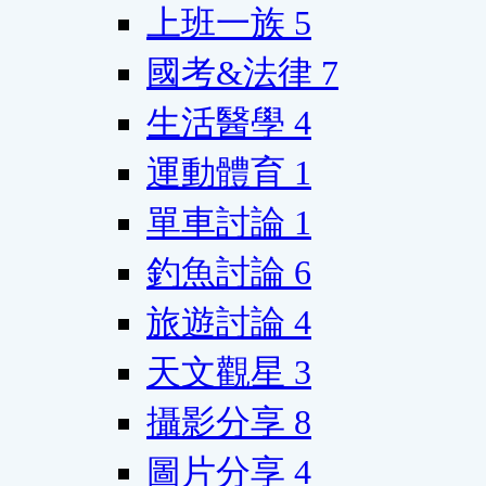
上班一族
5
國考&法律
7
生活醫學
4
運動體育
1
單車討論
1
釣魚討論
6
旅遊討論
4
天文觀星
3
攝影分享
8
圖片分享
4