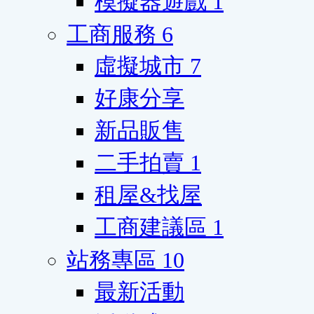
模擬器遊戲
1
工商服務
6
虛擬城市
7
好康分享
新品販售
二手拍賣
1
租屋&找屋
工商建議區
1
站務專區
10
最新活動