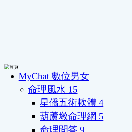
MyChat 數位男女
命理風水
15
星僑五術軟體
4
葫蘆墩命理網
5
命理問答
9