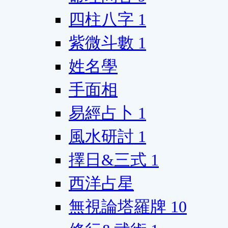
四柱八字
1
紫微斗數
1
姓名學
手面相
易經占卜
1
風水研討
1
擇日&三式
1
西洋占星
無視論塔羅牌
10