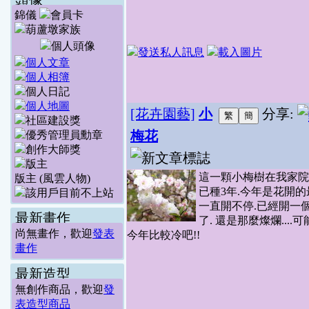
頭像
錦儀
[花卉園藝]
小
分享:
梅花
這一顆小梅樹在我家院
版主 (風雲人物)
已種3年.今年是花開的
一直開不停.已經開一
最新畫作
了. 還是那麼燦爛....
尚無畫作，歡迎
發表
今年比較冷吧!!
畫作
最新造型
無創作商品，歡迎
發
表造型商品