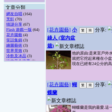
文章分類
網友自唱
(164)
烹飪
(70)
猜謎分享
(67)
[花卉園藝]
小
分享:
Flash 遊戲一版
(64)
花卉園藝
(4)
綠人 (室內盆
笑話集錦
(3)
栽)
繪圖藝術
(3)
世界景致
(3)
他的原由:是來至戶外
冷飲及冰品
(3)
就把它挖起來種在小盆
地方美食推薦
(2)
現在已經有24公分的高度
寵物園地
(2)
其他圖片
(2)
網友自拍
(1)
哈啦舊文區
(1)
[花卉園藝]
蝴
分享:
國考&法律
(1)
蝶蘭
美食版討論區
(1)
生態.風景
(1)
原創笑話
(1)
蝴蝶蘭是我的最愛.這一