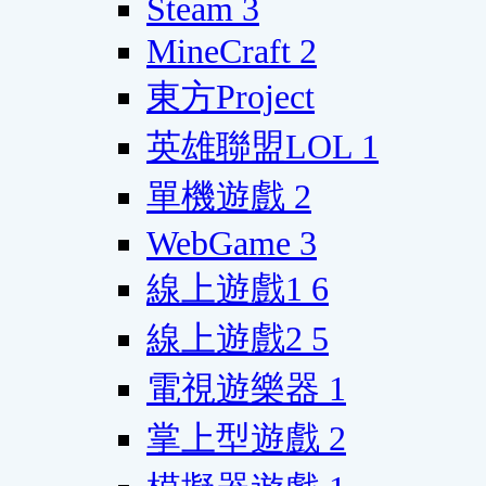
Steam
3
MineCraft
2
東方Project
英雄聯盟LOL
1
單機遊戲
2
WebGame
3
線上遊戲1
6
線上遊戲2
5
電視遊樂器
1
掌上型遊戲
2