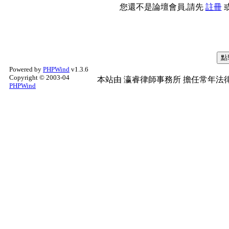
您還不是論壇會員,請先
註冊
Powered by
PHPWind
v1.3.6
Copyright © 2003-04
本站由
瀛睿律師事務所
擔任常年法律
PHPWind