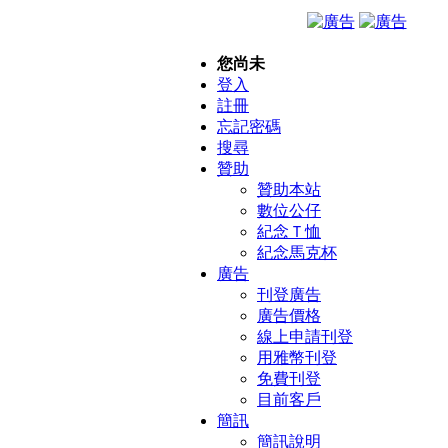
您尚未
登入
註冊
忘記密碼
搜尋
贊助
贊助本站
數位公仔
紀念Ｔ恤
紀念馬克杯
廣告
刊登廣告
廣告價格
線上申請刊登
用雅幣刊登
免費刊登
目前客戶
簡訊
簡訊說明