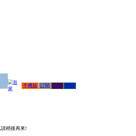
手機版
訂閱
地圖
簡體
 ,請稍後再來!