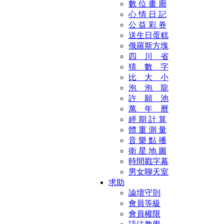
數 位 畫 廊
心 情 日 記
公 益 彩 券
送生日蛋糕
俄羅斯方塊
四 川 省
猜 數 字
比 大 小
泡 泡 龍
許 願 池
萬 年 曆
經 期 計 算
體 重 測 量
音 樂 點 播
衛 星 地 圖
時間戳字幕
男女聊天室
求助
論壇守則
會員等級
會員權限