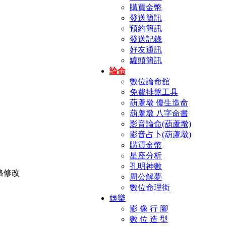
購買金幣
發送簡訊
預約簡訊
發送記錄
好友通訊
罐頭簡訊
論命
數位論命舘
免費排盤工具
葫蘆墩 優生造命
葫蘆墩 八字命書
影音論命(葫蘆墩)
影音占卜(葫蘆墩)
購買金幣
星座分析
孔明神數
周公解夢
數位命理街
娛樂
影 像 行 腳
數 位 造 型