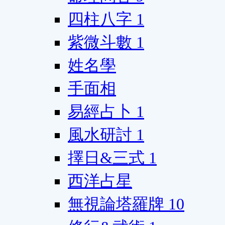
四柱八字
1
紫微斗數
1
姓名學
手面相
易經占卜
1
風水研討
1
擇日&三式
1
西洋占星
無視論塔羅牌
10