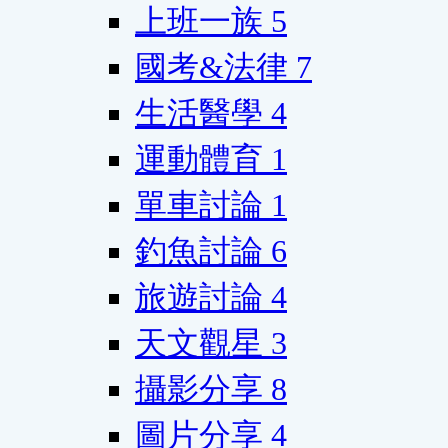
上班一族
5
國考&法律
7
生活醫學
4
運動體育
1
單車討論
1
釣魚討論
6
旅遊討論
4
天文觀星
3
攝影分享
8
圖片分享
4