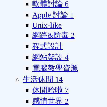
軟體討論
6
Apple 討論
1
Unix-like
網路&防毒
2
程式設計
網站架設
4
電腦教學資源
生活休閒
14
休閒哈啦
7
感情世界
2