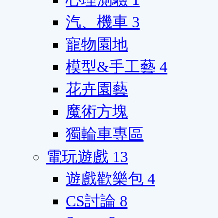
汽、機車
3
寵物園地
模型&手工藝
4
花卉園藝
魔術方塊
獨輪車專區
電玩遊戲
13
遊戲歡樂包
4
CS討論
8