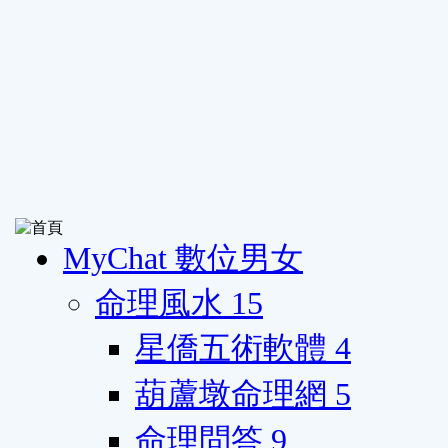
MyChat 數位男女
命理風水
15
星僑五術軟體
4
葫蘆墩命理網
5
命理問答
9