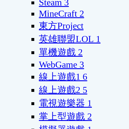
Steam
3
MineCraft
2
東方Project
英雄聯盟LOL
1
單機遊戲
2
WebGame
3
線上遊戲1
6
線上遊戲2
5
電視遊樂器
1
掌上型遊戲
2