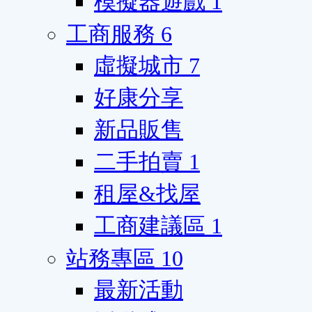
模擬器遊戲
1
工商服務
6
虛擬城市
7
好康分享
新品販售
二手拍賣
1
租屋&找屋
工商建議區
1
站務專區
10
最新活動