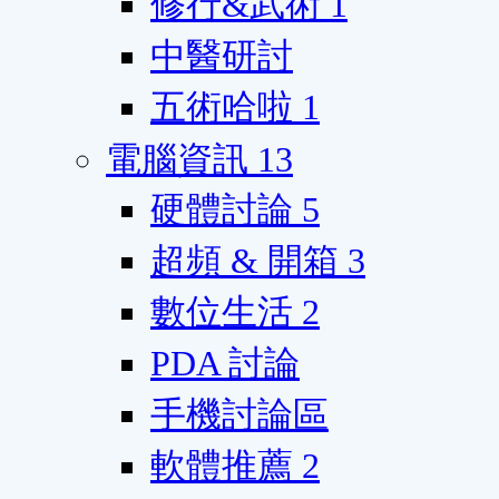
修行&武術
1
中醫研討
五術哈啦
1
電腦資訊
13
硬體討論
5
超頻 & 開箱
3
數位生活
2
PDA 討論
手機討論區
軟體推薦
2