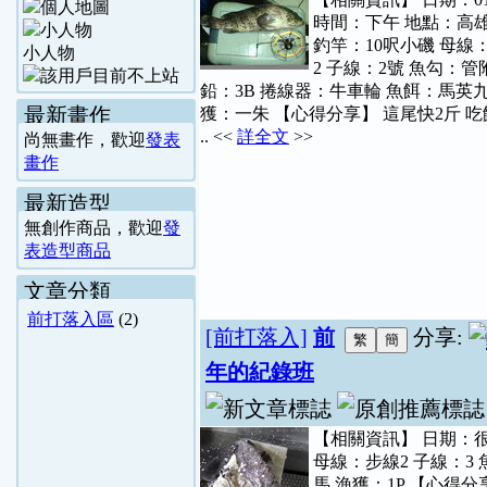
時間：下午 地點：高
釣竿：10呎小磯 母線
小人物
2 子線：2號 魚勾：管附
鉛：3B 捲線器：牛車輪 魚餌：馬英九
最新畫作
獲：一朱 【心得分享】 這尾快2斤 
.. <<
詳全文
>>
尚無畫作，歡迎
發表
畫作
最新造型
無創作商品，歡迎
發
表造型商品
文章分類
前打落入區
(2)
[前打落入]
前
分享:
年的紀錄班
【相關資訊】 日期：很
母線：步線2 子線：3 
馬 漁獲：1P 【心得分享