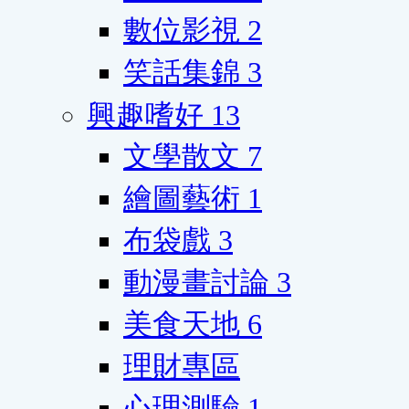
數位影視
2
笑話集錦
3
興趣嗜好
13
文學散文
7
繪圖藝術
1
布袋戲
3
動漫畫討論
3
美食天地
6
理財專區
心理測驗
1