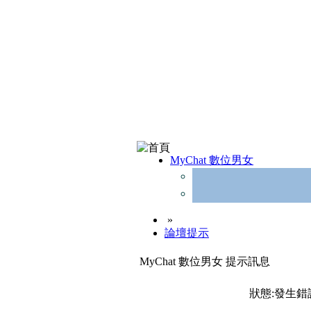
MyChat 數位男女
»
論壇提示
MyChat 數位男女 提示訊息
狀態:發生錯誤