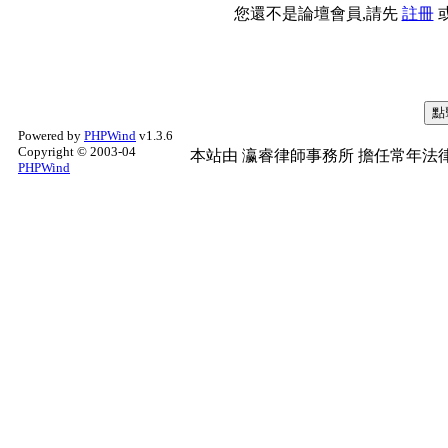
您還不是論壇會員,請先
註冊
Powered by
PHPWind
v1.3.6
Copyright © 2003-04
本站由
瀛睿律師事務所
擔任常年法律
PHPWind