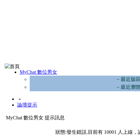
MyChat 數位男女
－最近版
－最近瀏
»
論壇提示
MyChat 數位男女 提示訊息
狀態:發生錯誤,目前有 10001 人上線