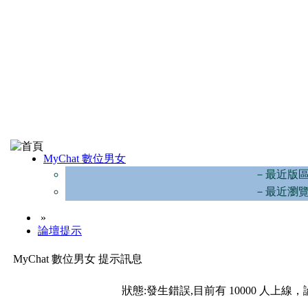
MyChat 數位男女
－最近版
－最近瀏
»
論壇提示
MyChat 數位男女 提示訊息
狀態:發生錯誤,目前有 10000 人上線