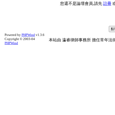
您還不是論壇會員,請先
註冊
Powered by
PHPWind
v1.3.6
Copyright © 2003-04
本站由
瀛睿律師事務所
擔任常年法律
PHPWind