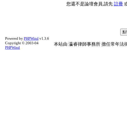
您還不是論壇會員,請先
註冊
Powered by
PHPWind
v1.3.6
Copyright © 2003-04
本站由
瀛睿律師事務所
擔任常年法律
PHPWind