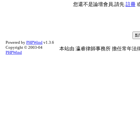
您還不是論壇會員,請先
註冊
Powered by
PHPWind
v1.3.6
Copyright © 2003-04
本站由
瀛睿律師事務所
擔任常年法律
PHPWind