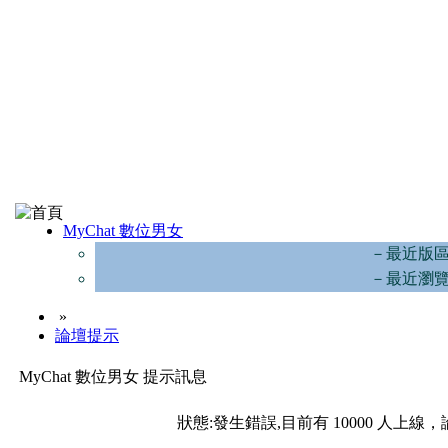
MyChat 數位男女
－最近版
－最近瀏
»
論壇提示
MyChat 數位男女 提示訊息
狀態:發生錯誤,目前有 10000 人上線