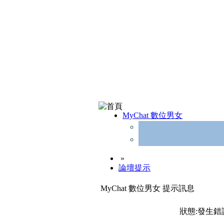
MyChat 數位男女
»
論壇提示
MyChat 數位男女 提示訊息
狀態:發生錯誤