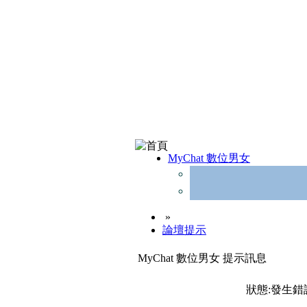
MyChat 數位男女
»
論壇提示
MyChat 數位男女 提示訊息
狀態:發生錯誤