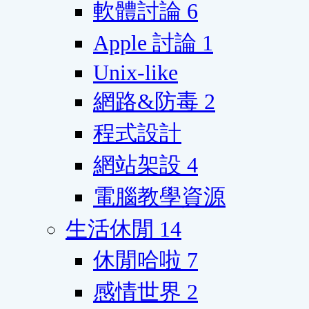
軟體討論
6
Apple 討論
1
Unix-like
網路&防毒
2
程式設計
網站架設
4
電腦教學資源
生活休閒
14
休閒哈啦
7
感情世界
2