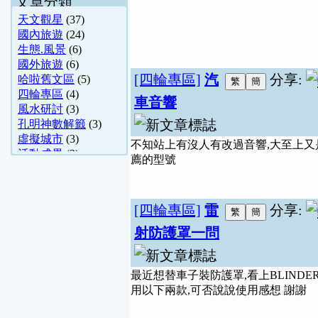
文章分類
天文觀星
(37)
國內旅遊
(24)
生態.風景
(6)
國外旅遊
(6)
[四輪專區]
汽
分享:
哈啦舊文區
(5)
四輪專區
(4)
車音響
風水研討
(3)
孔明神數解籤
(3)
虛擬城市
(3)
不知站上有沒人有改過音響,大至上又
活動成果
(3)
薦的型號
紫微斗數
(2)
上班一族
(2)
水肺潛水
(2)
[四輪專區]
雷
分享:
露營分享
(2)
法律討論
(1)
射防護罩一問
Flash 遊戲二版
(1)
驚奇搞笑
(1)
Windows
(1)
最近想替車子裝防護罩,看上BLINDER M
人像作品
(1)
用以下兩款,可否說說使用感想 謝謝
影像封存館
(1)
舊文章保存區
(1)