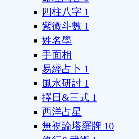
四柱八字
1
紫微斗數
1
姓名學
手面相
易經占卜
1
風水研討
1
擇日&三式
1
西洋占星
無視論塔羅牌
10