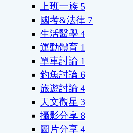
上班一族
5
國考&法律
7
生活醫學
4
運動體育
1
單車討論
1
釣魚討論
6
旅遊討論
4
天文觀星
3
攝影分享
8
圖片分享
4