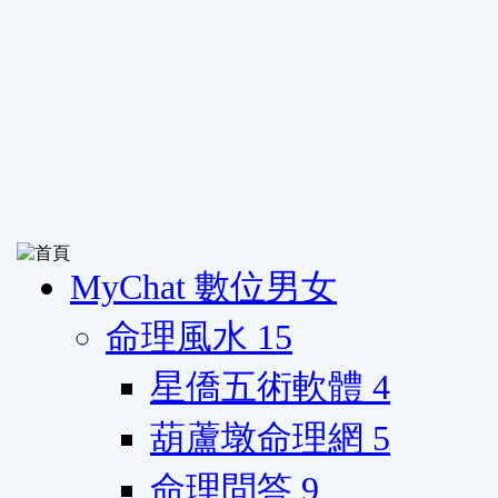
MyChat 數位男女
命理風水
15
星僑五術軟體
4
葫蘆墩命理網
5
命理問答
9