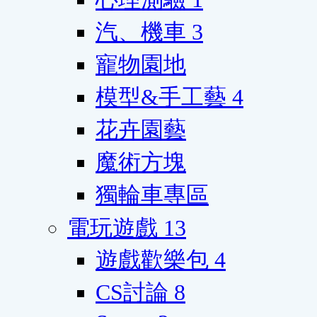
汽、機車
3
寵物園地
模型&手工藝
4
花卉園藝
魔術方塊
獨輪車專區
電玩遊戲
13
遊戲歡樂包
4
CS討論
8