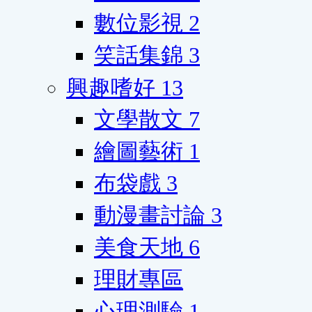
數位影視
2
笑話集錦
3
興趣嗜好
13
文學散文
7
繪圖藝術
1
布袋戲
3
動漫畫討論
3
美食天地
6
理財專區
心理測驗
1