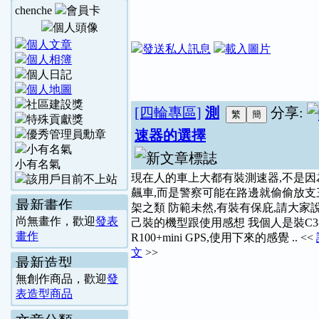
chenche
[四輪專區]
測
分享:
速器的選擇
小有名氣
現在人的車上大都有裝測速器,不是因
飆車,而是警察可能在路邊就偷偷放支
最新畫作
架之類 防範未然,有裝有保庇,請大家
尚無畫作，歡迎
發表
己裝的機型跟使用感想 我個人是裝C3
畫作
R100+mini GPS,使用下來的感覺 .. <<
文
>>
最新造型
無創作商品，歡迎
發
表造型商品