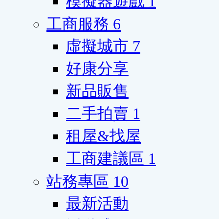
模擬器遊戲
1
工商服務
6
虛擬城市
7
好康分享
新品販售
二手拍賣
1
租屋&找屋
工商建議區
1
站務專區
10
最新活動