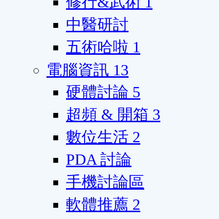
修行&武術
1
中醫研討
五術哈啦
1
電腦資訊
13
硬體討論
5
超頻 & 開箱
3
數位生活
2
PDA 討論
手機討論區
軟體推薦
2