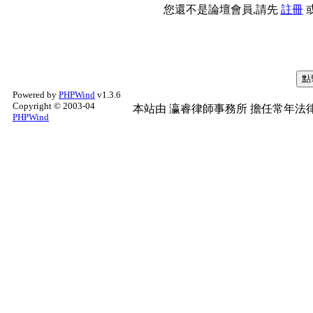
您還不是論壇會員,請先
註冊
Powered by
PHPWind
v1.3.6
Copyright © 2003-04
本站由
瀛睿律師事務所
擔任常年法律
PHPWind