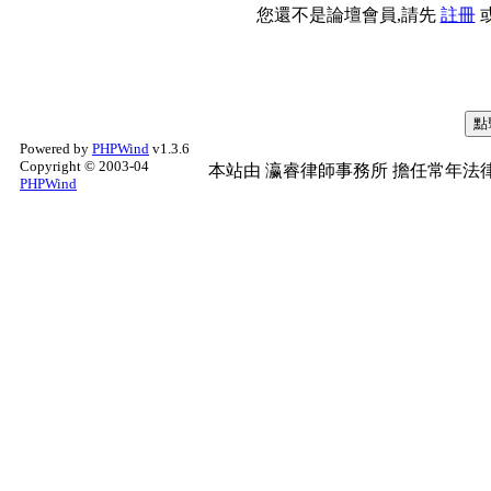
您還不是論壇會員,請先
註冊
Powered by
PHPWind
v1.3.6
Copyright © 2003-04
本站由
瀛睿律師事務所
擔任常年法律
PHPWind