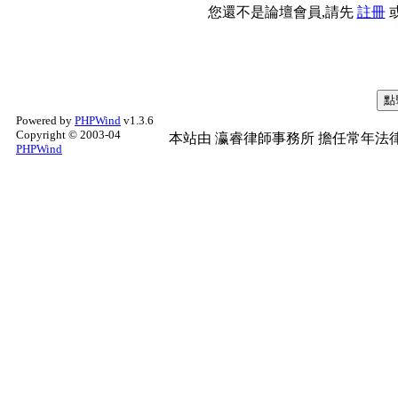
您還不是論壇會員,請先
註冊
Powered by
PHPWind
v1.3.6
Copyright © 2003-04
本站由
瀛睿律師事務所
擔任常年法律
PHPWind