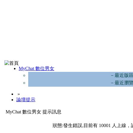
MyChat 數位男女
－最近版
－最近瀏
»
論壇提示
MyChat 數位男女 提示訊息
狀態:發生錯誤,目前有 10001 人上線