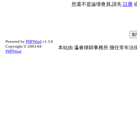
您還不是論壇會員,請先
註冊
Powered by
PHPWind
v1.3.6
Copyright © 2003-04
本站由
瀛睿律師事務所
擔任常年法律
PHPWind