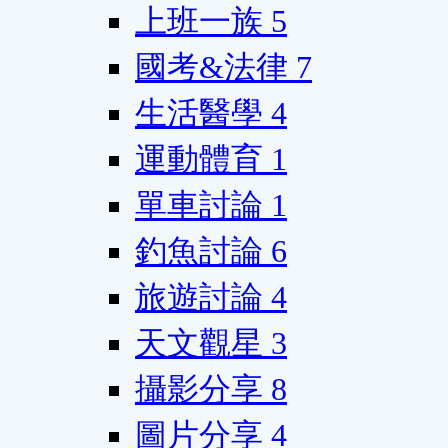
上班一族
5
國考&法律
7
生活醫學
4
運動體育
1
單車討論
1
釣魚討論
6
旅遊討論
4
天文觀星
3
攝影分享
8
圖片分享
4