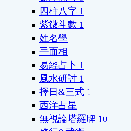
四柱八字
1
紫微斗數
1
姓名學
手面相
易經占卜
1
風水研討
1
擇日&三式
1
西洋占星
無視論塔羅牌
10