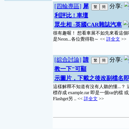
[四輪專區]
犀
分享:
利評比 ! 車壇
眾生相 -英國CAR雜誌汽車
很有趣喔！ 想看車展不如先來看這個
是Neon...各位覺得勒～ <<
詳全文
>>
[綜合討論]
請
分享:
教一下"可顯
示圖片，下載之後改副檔名即
這樣解釋不知道有沒有人聽的懂...？
標存成 example.rar 即是一個ra
Flashget另 .. <<
詳全文
>>