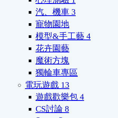
汽、機車
3
寵物園地
模型&手工藝
4
花卉園藝
魔術方塊
獨輪車專區
電玩遊戲
13
遊戲歡樂包
4
CS討論
8