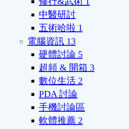
修行&武術
1
中醫研討
五術哈啦
1
電腦資訊
13
硬體討論
5
超頻 & 開箱
3
數位生活
2
PDA 討論
手機討論區
軟體推薦
2