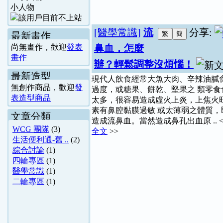
小人物
[醫學常識]
流
分享:
最新畫作
尚無畫作，歡迎
發表
鼻血，怎麼
畫作
辦？輕鬆調整沒煩惱！
最新造型
現代人飲食經常大魚大肉、辛辣油膩
無創作商品，歡迎
發
過度，或糖果、餅乾、堅果之 類零食
表造型商品
太多，很容易造成虛火上炎，上焦火
素有鼻腔黏膜過敏 或太薄弱之體質，
文章分類
造成流鼻血。當然造成鼻孔出血原 .. 
WCG 團隊
(3)
全文
>>
生活便利通-舊 ..
(2)
綜合討論
(1)
四輪專區
(1)
醫學常識
(1)
二輪專區
(1)