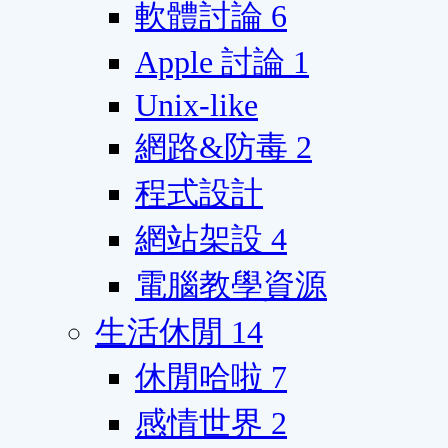
軟體討論
6
Apple 討論
1
Unix-like
網路&防毒
2
程式設計
網站架設
4
電腦教學資源
生活休閒
14
休閒哈啦
7
感情世界
2