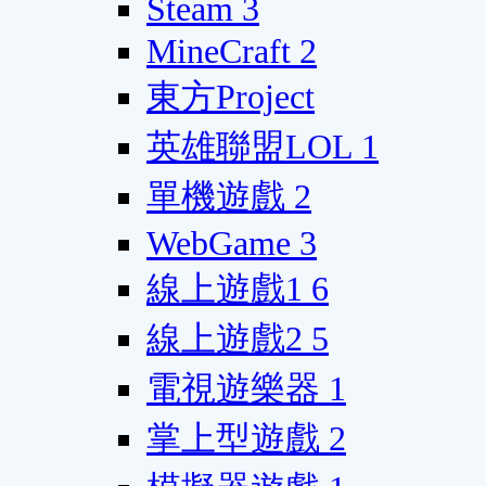
Steam
3
MineCraft
2
東方Project
英雄聯盟LOL
1
單機遊戲
2
WebGame
3
線上遊戲1
6
線上遊戲2
5
電視遊樂器
1
掌上型遊戲
2