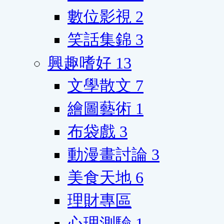
數位影視
2
笑話集錦
3
興趣嗜好
13
文學散文
7
繪圖藝術
1
布袋戲
3
動漫畫討論
3
美食天地
6
理財專區
心理測驗
1