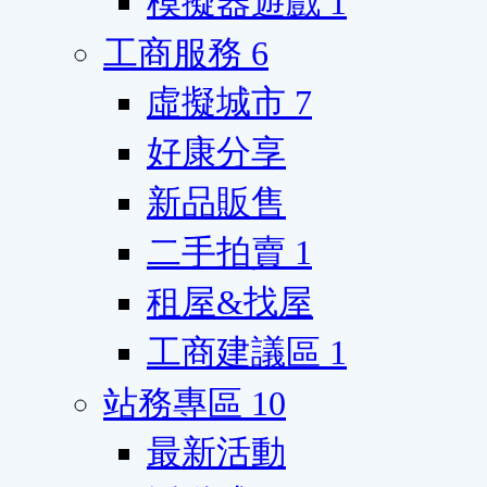
模擬器遊戲
1
工商服務
6
虛擬城市
7
好康分享
新品販售
二手拍賣
1
租屋&找屋
工商建議區
1
站務專區
10
最新活動