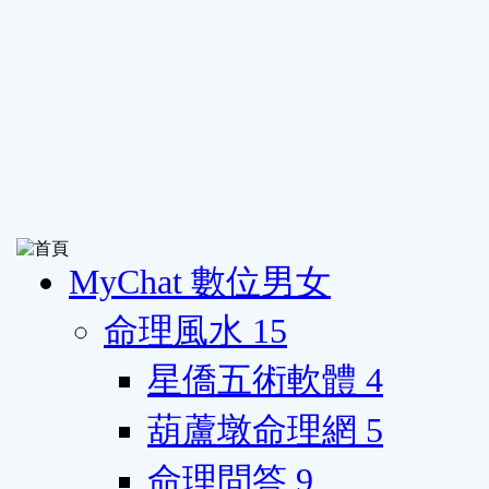
MyChat 數位男女
命理風水
15
星僑五術軟體
4
葫蘆墩命理網
5
命理問答
9