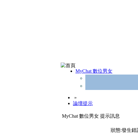
MyChat 數位男女
»
論壇提示
MyChat 數位男女 提示訊息
狀態:發生錯誤