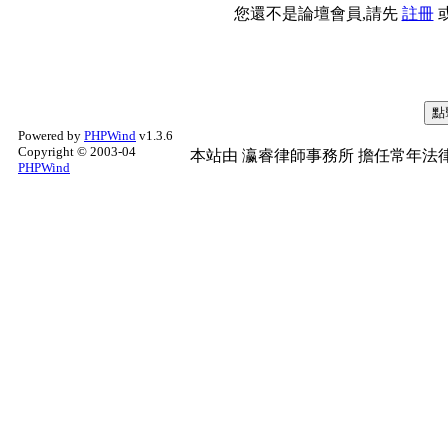
您還不是論壇會員,請先
註冊
Powered by
PHPWind
v1.3.6
Copyright © 2003-04
本站由
瀛睿律師事務所
擔任常年法律
PHPWind