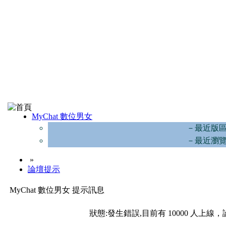
MyChat 數位男女
－最近版
－最近瀏
»
論壇提示
MyChat 數位男女 提示訊息
狀態:發生錯誤,目前有 10000 人上線