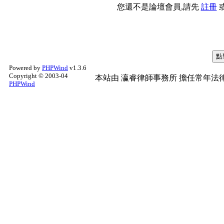
您還不是論壇會員,請先
註冊
Powered by
PHPWind
v1.3.6
Copyright © 2003-04
本站由
瀛睿律師事務所
擔任常年法律
PHPWind