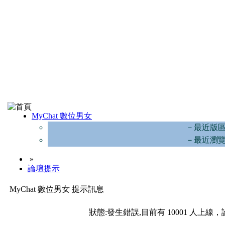
MyChat 數位男女
－最近版
－最近瀏
»
論壇提示
MyChat 數位男女 提示訊息
狀態:發生錯誤,目前有 10001 人上線