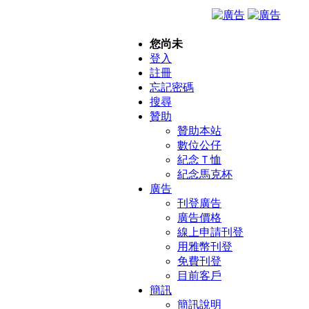
您尚未
登入
註冊
忘記密碼
搜尋
贊助
贊助本站
數位公仔
紀念Ｔ恤
紀念馬克杯
廣告
刊登廣告
廣告價格
線上申請刊登
用雅幣刊登
免費刊登
目前客戶
簡訊
簡訊說明