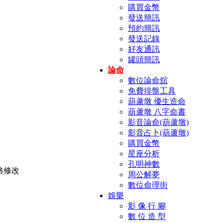
購買金幣
發送簡訊
預約簡訊
發送記錄
好友通訊
罐頭簡訊
論命
數位論命舘
免費排盤工具
葫蘆墩 優生造命
葫蘆墩 八字命書
影音論命(葫蘆墩)
影音占卜(葫蘆墩)
購買金幣
星座分析
孔明神數
周公解夢
數位命理街
娛樂
影 像 行 腳
數 位 造 型