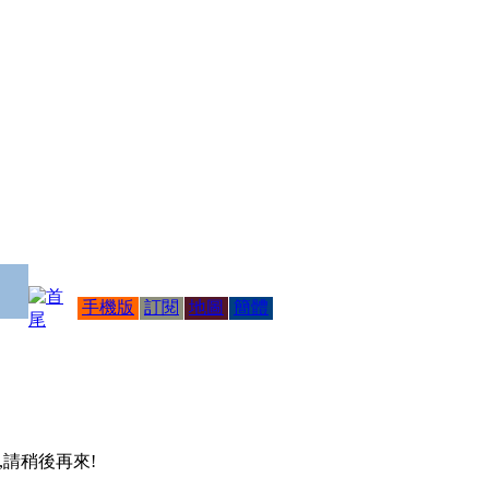
手機版
訂閱
地圖
簡體
 ,請稍後再來!