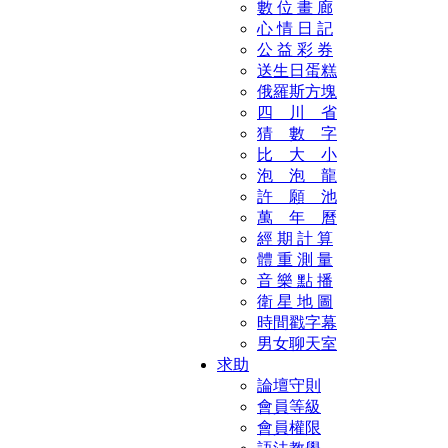
數 位 畫 廊
心 情 日 記
公 益 彩 券
送生日蛋糕
俄羅斯方塊
四 川 省
猜 數 字
比 大 小
泡 泡 龍
許 願 池
萬 年 曆
經 期 計 算
體 重 測 量
音 樂 點 播
衛 星 地 圖
時間戳字幕
男女聊天室
求助
論壇守則
會員等級
會員權限