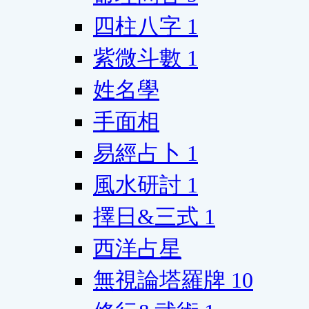
四柱八字
1
紫微斗數
1
姓名學
手面相
易經占卜
1
風水研討
1
擇日&三式
1
西洋占星
無視論塔羅牌
10