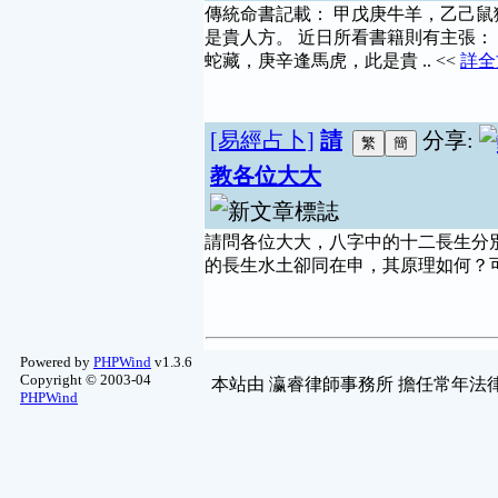
傳統命書記載： 甲戊庚牛羊，乙己
是貴人方。 近日所看書籍則有主張：
蛇藏，庚辛逢馬虎，此是貴 .. <<
詳全
[易經占卜]
請
分享:
教各位大大
請問各位大大，八字中的十二長生分
的長生水土卻同在申，其原理如何？可
Powered by
PHPWind
v1.3.6
Copyright © 2003-04
本站由
瀛睿律師事務所
擔任常年法律
PHPWind