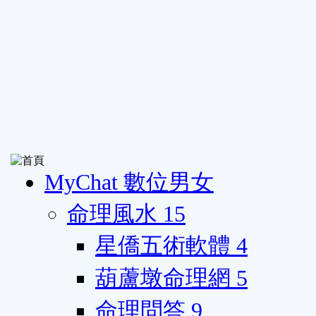
MyChat 數位男女
命理風水
15
星僑五術軟體
4
葫蘆墩命理網
5
命理問答
9