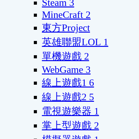
Steam
3
MineCraft
2
東方Project
英雄聯盟LOL
1
單機遊戲
2
WebGame
3
線上遊戲1
6
線上遊戲2
5
電視遊樂器
1
掌上型遊戲
2