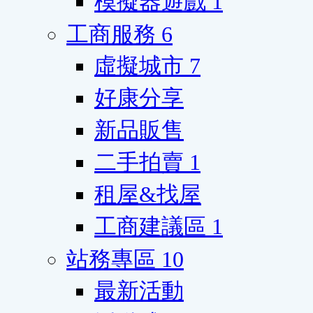
模擬器遊戲
1
工商服務
6
虛擬城市
7
好康分享
新品販售
二手拍賣
1
租屋&找屋
工商建議區
1
站務專區
10
最新活動