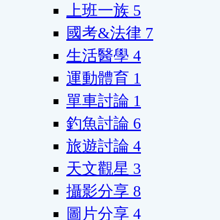
上班一族
5
國考&法律
7
生活醫學
4
運動體育
1
單車討論
1
釣魚討論
6
旅遊討論
4
天文觀星
3
攝影分享
8
圖片分享
4