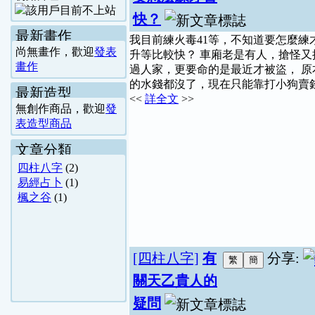
快？
最新畫作
我目前練火毒41等，不知道要怎麼練
尚無畫作，歡迎
發表
升等比較快？ 車廂老是有人，搶怪又
畫作
過人家，更要命的是最近才被盜， 原
的水錢都沒了，現在只能靠打小狗賣
最新造型
<<
詳全文
>>
無創作商品，歡迎
發
表造型商品
文章分類
四柱八字
(2)
易經占卜
(1)
楓之谷
(1)
[四柱八字]
有
分享:
關天乙貴人的
疑問