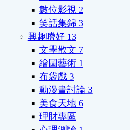
數位影視
2
笑話集錦
3
興趣嗜好
13
文學散文
7
繪圖藝術
1
布袋戲
3
動漫畫討論
3
美食天地
6
理財專區
心理測驗
1