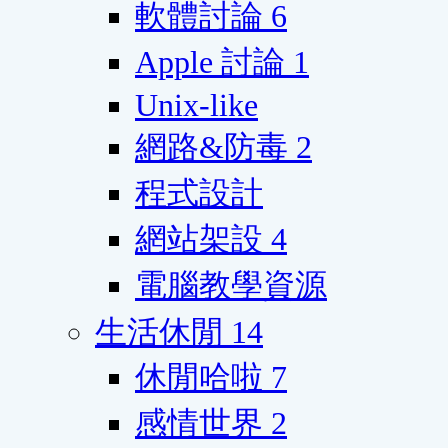
軟體討論
6
Apple 討論
1
Unix-like
網路&防毒
2
程式設計
網站架設
4
電腦教學資源
生活休閒
14
休閒哈啦
7
感情世界
2