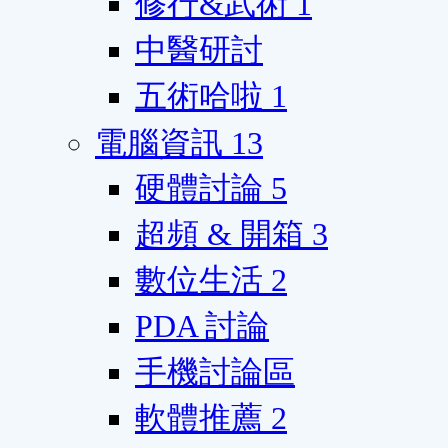
修行&武術
1
中醫研討
五術哈啦
1
電腦資訊
13
硬體討論
5
超頻 & 開箱
3
數位生活
2
PDA 討論
手機討論區
軟體推薦
2