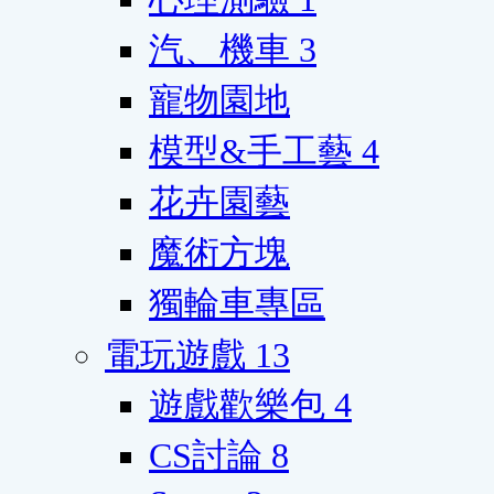
汽、機車
3
寵物園地
模型&手工藝
4
花卉園藝
魔術方塊
獨輪車專區
電玩遊戲
13
遊戲歡樂包
4
CS討論
8