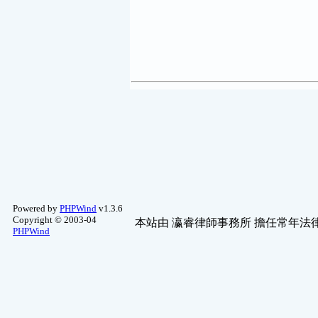
好站推薦
(3)
休閒哈啦
(3)
世界景致
(2)
子雲軒-命理問答
(1)
寵物園地
(1)
電視遊樂器
(1)
Powered by
PHPWind
v1.3.6
Copyright © 2003-04
本站由
瀛睿律師事務所
擔任常年法律
PHPWind