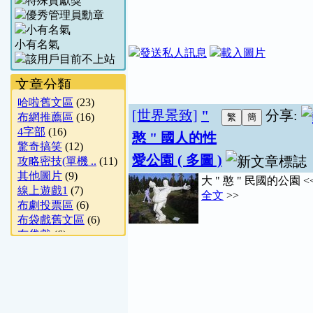
小有名氣
文章分類
哈啦舊文區
(23)
[世界景致]
"
分享:
布網推薦區
(16)
4字部
(16)
憨 " 國人的性
驚奇搞笑
(12)
愛公園 ( 多圖 )
攻略密技(單機 ..
(11)
其他圖片
(9)
大 " 憨 " 民國的公園 <
線上遊戲1
(7)
全文
>>
布劇投票區
(6)
布袋戲舊文區
(6)
布袋戲
(6)
單機遊戲
(5)
影評推薦
(4)
多字部
(4)
1字部 & 英文
(4)
猜謎分享
(4)