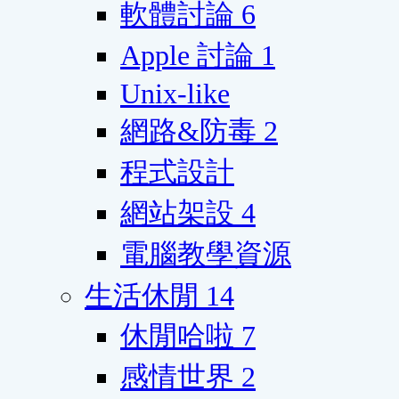
軟體討論
6
Apple 討論
1
Unix-like
網路&防毒
2
程式設計
網站架設
4
電腦教學資源
生活休閒
14
休閒哈啦
7
感情世界
2