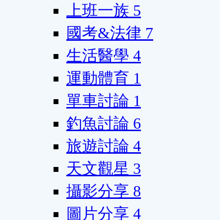
上班一族
5
國考&法律
7
生活醫學
4
運動體育
1
單車討論
1
釣魚討論
6
旅遊討論
4
天文觀星
3
攝影分享
8
圖片分享
4