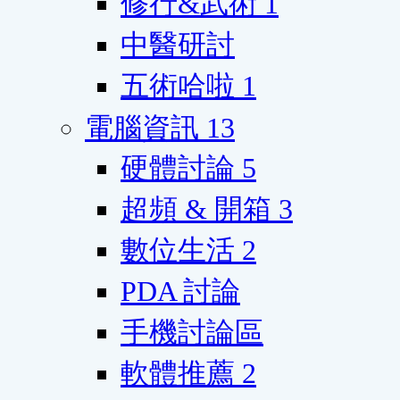
修行&武術
1
中醫研討
五術哈啦
1
電腦資訊
13
硬體討論
5
超頻 & 開箱
3
數位生活
2
PDA 討論
手機討論區
軟體推薦
2