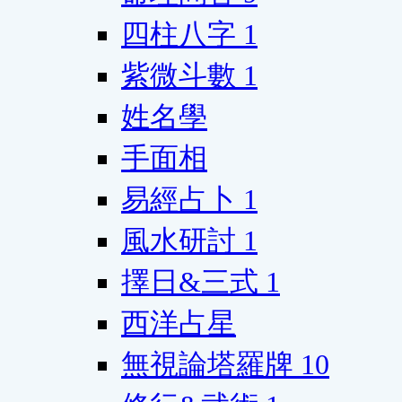
四柱八字
1
紫微斗數
1
姓名學
手面相
易經占卜
1
風水研討
1
擇日&三式
1
西洋占星
無視論塔羅牌
10