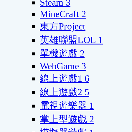
Steam
3
MineCraft
2
東方Project
英雄聯盟LOL
1
單機遊戲
2
WebGame
3
線上遊戲1
6
線上遊戲2
5
電視遊樂器
1
掌上型遊戲
2