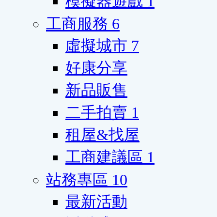
模擬器遊戲
1
工商服務
6
虛擬城市
7
好康分享
新品販售
二手拍賣
1
租屋&找屋
工商建議區
1
站務專區
10
最新活動