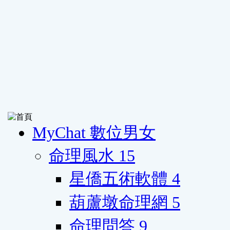
MyChat 數位男女
命理風水
15
星僑五術軟體
4
葫蘆墩命理網
5
命理問答
9