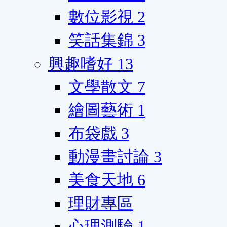
數位影視
2
笑話集錦
3
興趣嗜好
13
文學散文
7
繪圖藝術
1
布袋戲
3
動漫畫討論
3
美食天地
6
理財專區
心理測驗
1