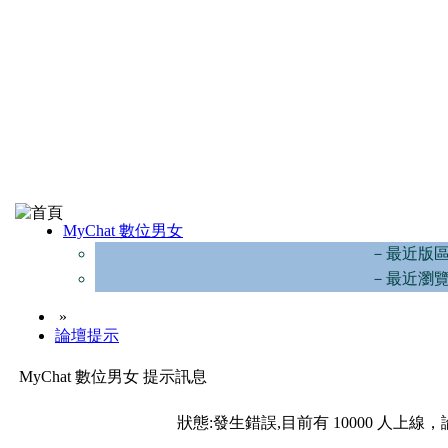
MyChat 數位男女
－最近版
－最近瀏
»
論壇提示
MyChat 數位男女 提示訊息
狀態:發生錯誤,目前有 10000 人上線