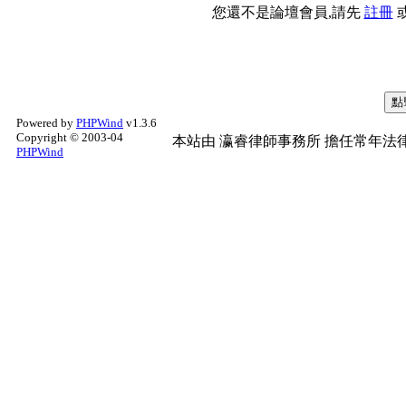
您還不是論壇會員,請先
註冊
Powered by
PHPWind
v1.3.6
Copyright © 2003-04
本站由
瀛睿律師事務所
擔任常年法律
PHPWind