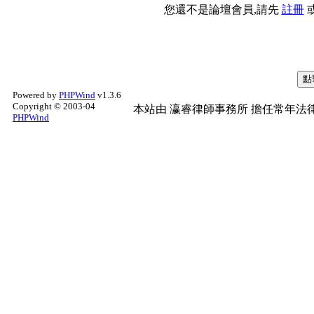
您還不是論壇會員,請先
註冊
Powered by
PHPWind
v1.3.6
Copyright © 2003-04
本站由
瀛睿律師事務所
擔任常年法律
PHPWind