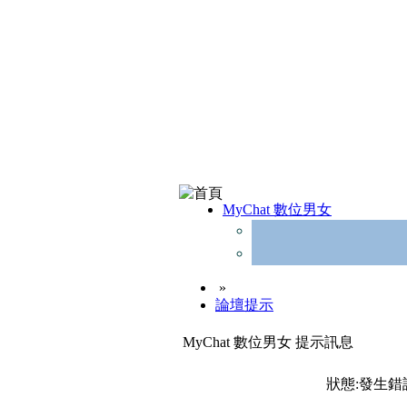
MyChat 數位男女
»
論壇提示
MyChat 數位男女 提示訊息
狀態:發生錯誤