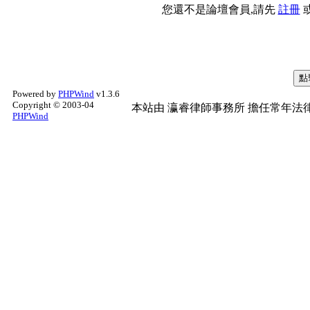
您還不是論壇會員,請先
註冊
Powered by
PHPWind
v1.3.6
Copyright © 2003-04
本站由
瀛睿律師事務所
擔任常年法律
PHPWind