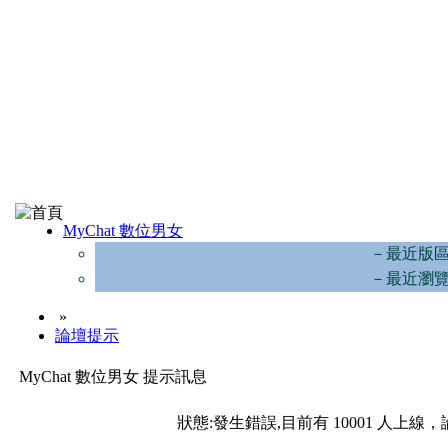
MyChat 數位男女
－最近版
－最近瀏
»
論壇提示
MyChat 數位男女 提示訊息
狀態:發生錯誤,目前有 10001 人上線