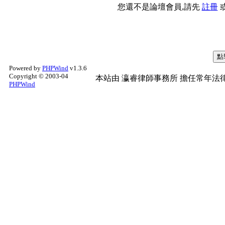
您還不是論壇會員,請先
註冊
Powered by
PHPWind
v1.3.6
Copyright © 2003-04
本站由
瀛睿律師事務所
擔任常年法律
PHPWind