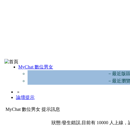
MyChat 數位男女
－最近版
－最近瀏
»
論壇提示
MyChat 數位男女 提示訊息
狀態:發生錯誤,目前有 10000 人上線