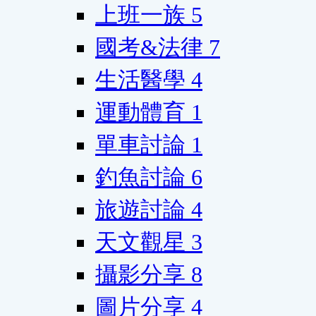
上班一族
5
國考&法律
7
生活醫學
4
運動體育
1
單車討論
1
釣魚討論
6
旅遊討論
4
天文觀星
3
攝影分享
8
圖片分享
4