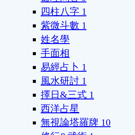
四柱八字
1
紫微斗數
1
姓名學
手面相
易經占卜
1
風水研討
1
擇日&三式
1
西洋占星
無視論塔羅牌
10