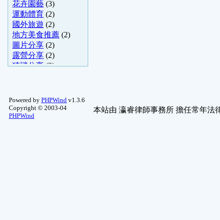
花卉園藝
(3)
運動體育
(2)
國外旅遊
(2)
地方美食推薦
(2)
圖片分享
(2)
露營分享
(2)
猜謎分享
(2)
繪圖藝術
(1)
休閒哈啦
(1)
小說、散文、 ..
(1)
Powered by
PHPWind
v1.3.6
動漫畫討論
(1)
Copyright © 2003-04
本站由
瀛睿律師事務所
擔任常年法律
PHPWind
心理測驗
(1)
中醫研討
(1)
公益互助
(1)
天文觀星
(1)
Apple 討論
(1)
醫學常識
(1)
五術哈啦
(1)
國內旅遊
(1)
布袋戲
(1)
勵志、語錄、小品