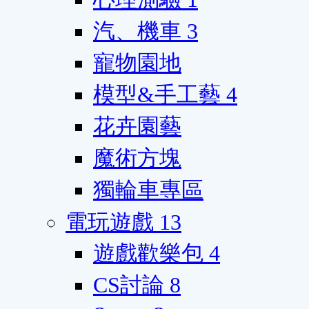
汽、機車
3
寵物園地
模型&手工藝
4
花卉園藝
魔術方塊
獨輪車專區
電玩遊戲
13
遊戲歡樂包
4
CS討論
8