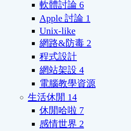
軟體討論
6
Apple 討論
1
Unix-like
網路&防毒
2
程式設計
網站架設
4
電腦教學資源
生活休閒
14
休閒哈啦
7
感情世界
2