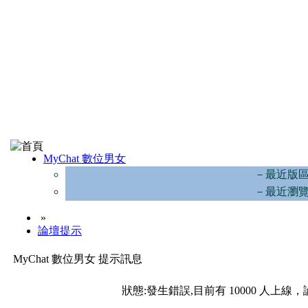
MyChat 數位男女
－最近版
－最近瀏
»
論壇提示
MyChat 數位男女 提示訊息
狀態:發生錯誤,目前有 10000 人上線