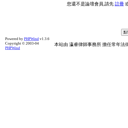
您還不是論壇會員,請先
註冊
Powered by
PHPWind
v1.3.6
Copyright © 2003-04
本站由
瀛睿律師事務所
擔任常年法律
PHPWind