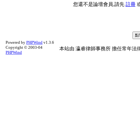
您還不是論壇會員,請先
註冊
Powered by
PHPWind
v1.3.6
Copyright © 2003-04
本站由
瀛睿律師事務所
擔任常年法律
PHPWind