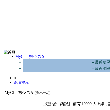
MyChat 數位男女
－最近版
－最近瀏
»
論壇提示
MyChat 數位男女 提示訊息
狀態:發生錯誤,目前有 10000 人上線