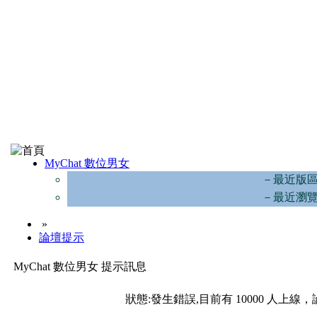
MyChat 數位男女
－最近版
－最近瀏
»
論壇提示
MyChat 數位男女 提示訊息
狀態:發生錯誤,目前有 10000 人上線