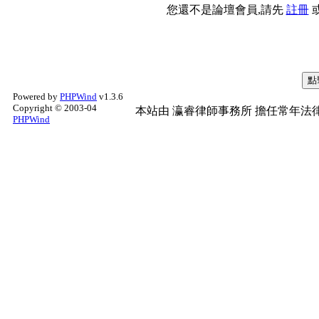
您還不是論壇會員,請先
註冊
Powered by
PHPWind
v1.3.6
Copyright © 2003-04
本站由
瀛睿律師事務所
擔任常年法律
PHPWind