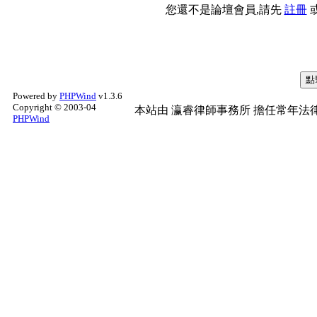
您還不是論壇會員,請先
註冊
Powered by
PHPWind
v1.3.6
Copyright © 2003-04
本站由
瀛睿律師事務所
擔任常年法律
PHPWind