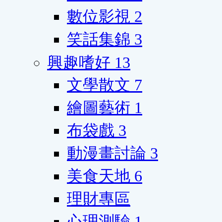
數位影視
2
笑話集錦
3
興趣嗜好
13
文學散文
7
繪圖藝術
1
布袋戲
3
動漫畫討論
3
美食天地
6
理財專區
心理測驗
1