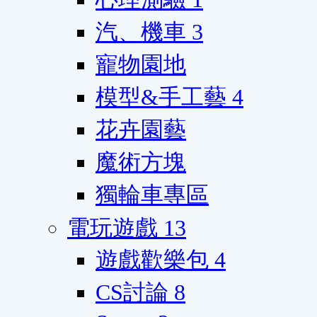
汽、機車
3
寵物園地
模型&手工藝
4
花卉園藝
魔術方塊
獨輪車專區
電玩遊戲
13
遊戲歡樂包
4
CS討論
8