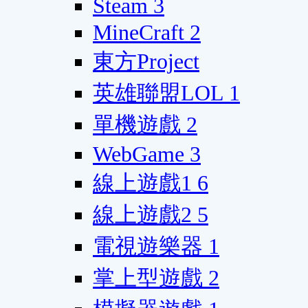
Steam
3
MineCraft
2
東方Project
英雄聯盟LOL
1
單機遊戲
2
WebGame
3
線上遊戲1
6
線上遊戲2
5
電視遊樂器
1
掌上型遊戲
2