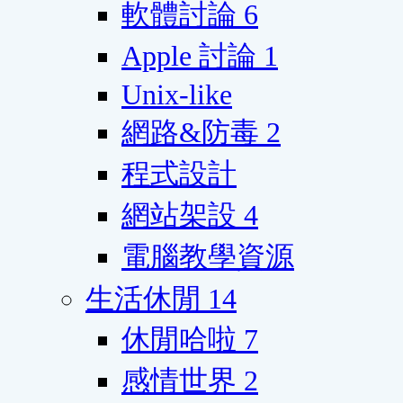
軟體討論
6
Apple 討論
1
Unix-like
網路&防毒
2
程式設計
網站架設
4
電腦教學資源
生活休閒
14
休閒哈啦
7
感情世界
2