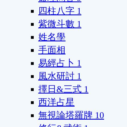
四柱八字
1
紫微斗數
1
姓名學
手面相
易經占卜
1
風水研討
1
擇日&三式
1
西洋占星
無視論塔羅牌
10