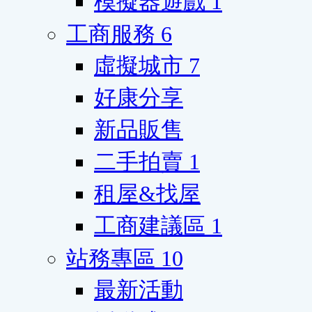
模擬器遊戲
1
工商服務
6
虛擬城市
7
好康分享
新品販售
二手拍賣
1
租屋&找屋
工商建議區
1
站務專區
10
最新活動