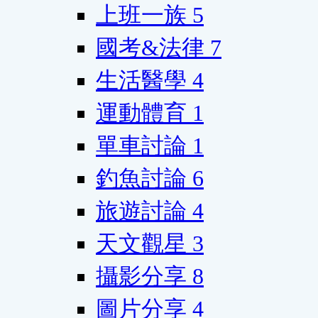
上班一族
5
國考&法律
7
生活醫學
4
運動體育
1
單車討論
1
釣魚討論
6
旅遊討論
4
天文觀星
3
攝影分享
8
圖片分享
4