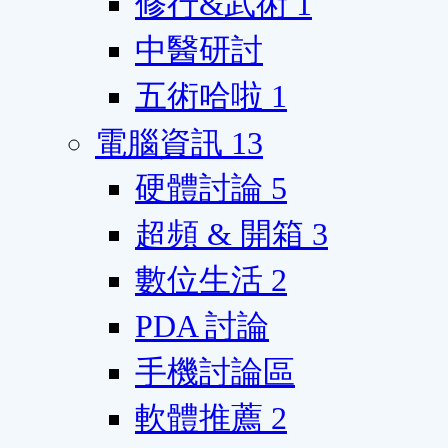
修行&武術
1
中醫研討
五術哈啦
1
電腦資訊
13
硬體討論
5
超頻 & 開箱
3
數位生活
2
PDA 討論
手機討論區
軟體推薦
2