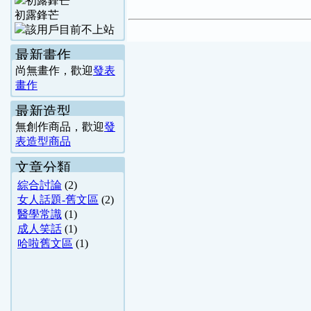
初露鋒芒
最新畫作
尚無畫作，歡迎
發表
畫作
最新造型
無創作商品，歡迎
發
表造型商品
文章分類
綜合討論
(2)
女人話題-舊文區
(2)
醫學常識
(1)
成人笑話
(1)
哈啦舊文區
(1)