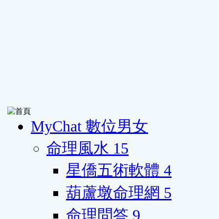
MyChat 數位男女
命理風水
15
星僑五術軟體
4
葫蘆墩命理網
5
命理問答
9